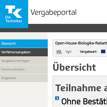
Vergabeportal
der
TK
Open-House-Biologika-Rabatt
Übersicht
VO:
VgV
Vergabeart:
Verfahrensangaben
Vergabeunterlagen
Übersicht
Kommunikation
Angebote
Teilnahme 
Ohne Bestät
Info