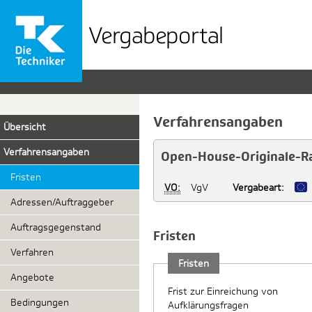
Vergabeportal
der
TK
Verfahrensangaben
Übersicht
Verfahrensangaben
Open-House-Originale-Ra
Fristen
VO:
VgV
Vergabeart:
Adressen/Auftraggeber
Auftragsgegenstand
Fristen
Verfahren
Fristen
Angebote
Frist zur Einreichung von
Bedingungen
Aufklärungsfragen