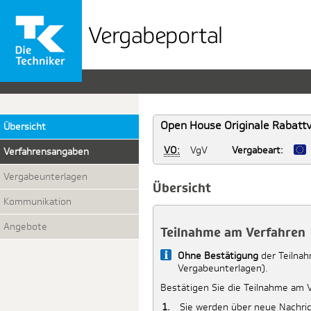
Vergabeportal
der
TK
Open House Originale Rabattve
Übersicht
VO:
VgV
Vergabeart:
Verfahrensangaben
Vergabeunterlagen
Übersicht
Kommunikation
Angebote
Teilnahme am Verfahren
Info
Ohne Bestätigung
der Teilnah
Vergabeunterlagen).
Bestätigen Sie die Teilnahme am 
Sie werden über neue Nachric