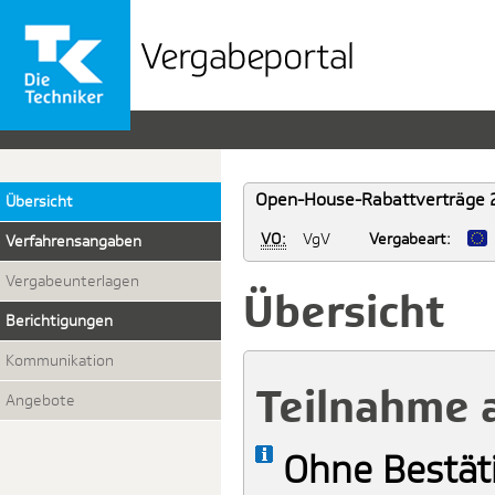
Vergabeportal
der
TK
Open-House-Rabattverträge 
Übersicht
VO:
VgV
Vergabeart:
Verfahrensangaben
Vergabeunterlagen
Übersicht
Berichtigungen
Kommunikation
Teilnahme 
Angebote
Ohne Bestät
Info