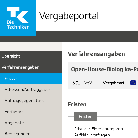
Vergabeportal
der
TK
Verfahrensangaben
Übersicht
Verfahrensangaben
Open-House-Biologika-R
Fristen
VO:
VgV
Vergabeart:
Adressen/Auftraggeber
Auftragsgegenstand
Fristen
Verfahren
Fristen
Angebote
Frist zur Einreichung von
Bedingungen
Aufklärungsfragen