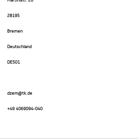
Martinistr. 26
28195
Bremen
Deutschland
DE501
dzem@tk.de
+49 4069094-040