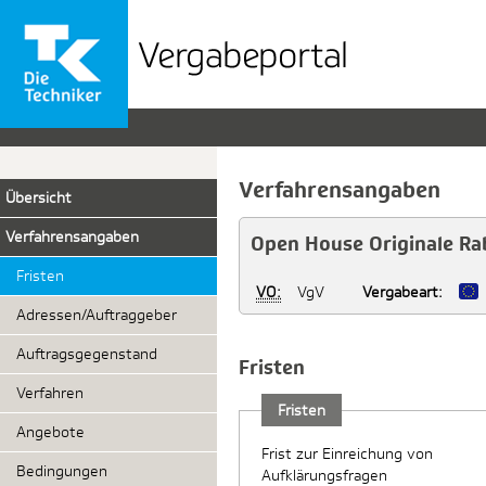
Vergabeportal
der
TK
Verfahrensangaben
Übersicht
Verfahrensangaben
Open House Originale Rab
Fristen
VO:
VgV
Vergabeart:
Adressen/Auftraggeber
Auftragsgegenstand
Fristen
Verfahren
Fristen
Angebote
Frist zur Einreichung von
Bedingungen
Aufklärungsfragen