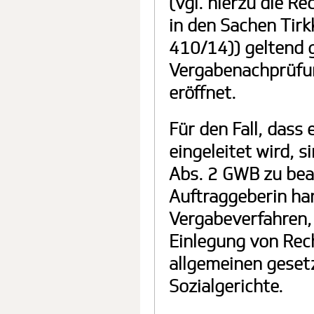
(vgl. hierzu die R
in den Sachen Tir
410/14)) geltend 
Vergabenachprüfun
eröffnet.
Für den Fall, das
eingeleitet wird, 
Abs. 2 GWB zu be
Auftraggeberin han
Vergabeverfahren, 
Einlegung von Rech
allgemeinen geset
Sozialgerichte.