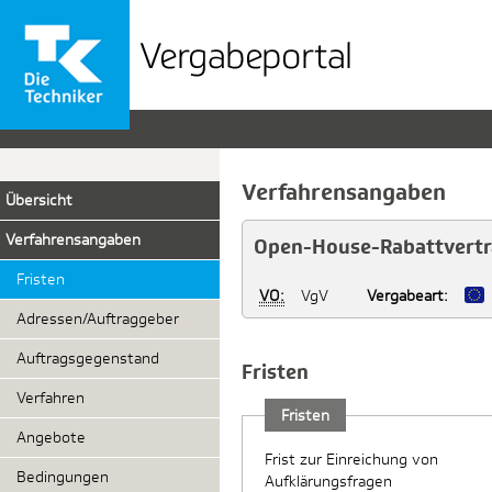
Vergabeportal
der
TK
Verfahrensangaben
Übersicht
Verfahrensangaben
Open-House-Rabattvert
Fristen
VO:
VgV
Vergabeart:
Adressen/Auftraggeber
Auftragsgegenstand
Fristen
Verfahren
Fristen
Angebote
Frist zur Einreichung von
Bedingungen
Aufklärungsfragen