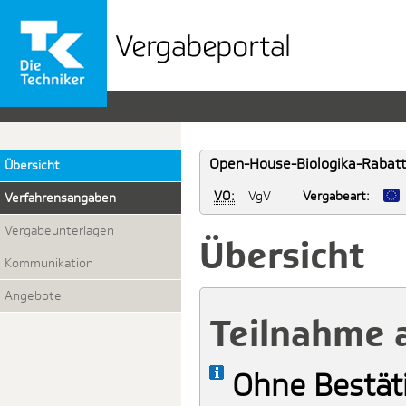
Vergabeportal
der
TK
Open-House-Biologika-Rabattv
Übersicht
VO:
VgV
Vergabeart:
Verfahrensangaben
Vergabeunterlagen
Übersicht
Kommunikation
Angebote
Teilnahme 
Ohne Bestät
Info