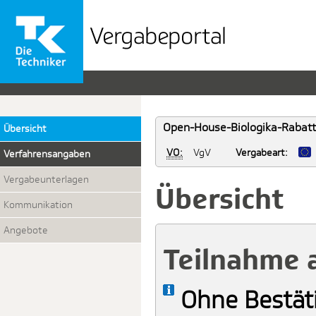
Vergabeportal
der
TK
Open-House-Biologika-Rabattv
Übersicht
VO:
VgV
Vergabeart:
Verfahrensangaben
Vergabeunterlagen
Übersicht
Kommunikation
Angebote
Teilnahme 
Ohne Bestät
Info