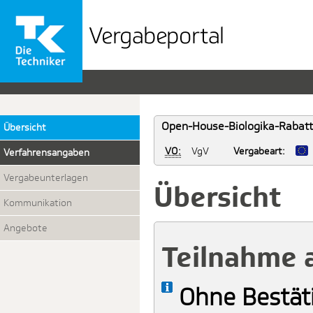
Vergabeportal
der
TK
Open-House-Biologika-Rabattv
Übersicht
VO:
VgV
Vergabeart:
Verfahrensangaben
Vergabeunterlagen
Übersicht
Kommunikation
Angebote
Teilnahme 
Ohne Bestät
Info