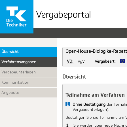
Vergabeportal
der
TK
Open-House-Biologika-Rabattv
Übersicht
VO:
VgV
Vergabeart:
Verfahrensangaben
Vergabeunterlagen
Übersicht
Kommunikation
Angebote
Teilnahme am Verfahren
Info
Ohne Bestätigung
der Teilnah
Vergabeunterlagen).
Bestätigen Sie die Teilnahme am 
Sie werden über neue Nachric