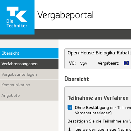
Vergabeportal
der
TK
Open-House-Biologika-Rabattv
Übersicht
VO:
VgV
Vergabeart:
Verfahrensangaben
Vergabeunterlagen
Übersicht
Kommunikation
Angebote
Teilnahme am Verfahren
Info
Ohne Bestätigung
der Teilnah
Vergabeunterlagen).
Bestätigen Sie die Teilnahme am 
Sie werden über neue Nachric