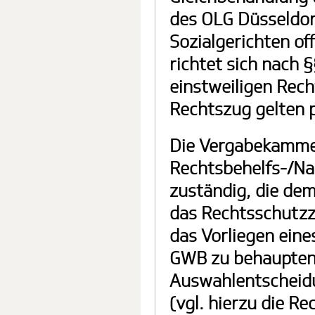
des OLG Düsseldor
Sozialgerichten of
richtet sich nach 
einstweiligen Rec
Rechtszug gelten pr
Die Vergabekammer
Rechtsbehelfs-/Na
zuständig, die dem
das Rechtsschutzzi
das Vorliegen eine
GWB zu behaupten, 
Auswahlentscheidun
(vgl. hierzu die R