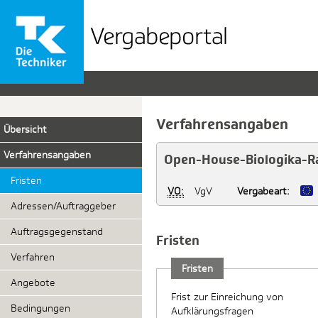
Vergabeportal
der
TK
Verfahrensangaben
Übersicht
Verfahrensangaben
Open-House-Biologika-Ra
Fristen
VO:
VgV
Vergabeart:
Adressen/Auftraggeber
Auftragsgegenstand
Fristen
Verfahren
Fristen
Angebote
Frist zur Einreichung von
Bedingungen
Aufklärungsfragen