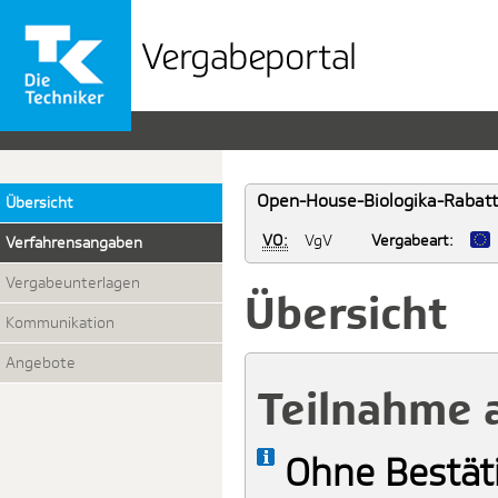
Vergabeportal
der
TK
Open-House-Biologika-Rabattv
Übersicht
VO:
VgV
Vergabeart:
Verfahrensangaben
Vergabeunterlagen
Übersicht
Kommunikation
Angebote
Teilnahme 
Ohne Bestät
Info